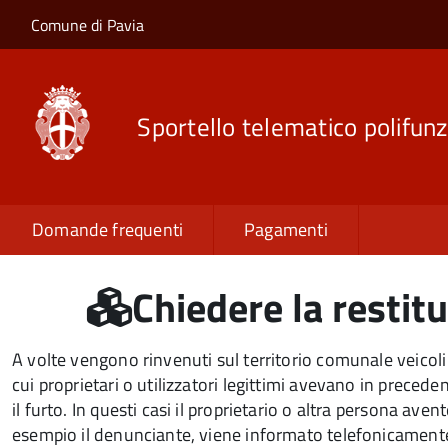
Salta al contenuto principale
Skip to site navigation
Comune di Pavia
Sportello telematico polifunz
Domande frequenti
Pagamenti
Chiedere la restitu
A volte vengono rinvenuti sul territorio comunale veicoli
cui proprietari o utilizzatori legittimi avevano in preced
il furto. In questi casi il proprietario o altra persona avent
esempio il denunciante, viene informato telefonicament