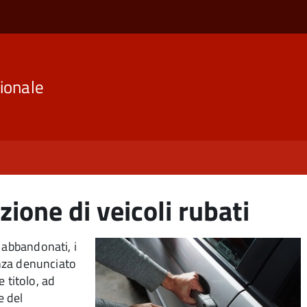
ionale
zione di veicoli rubati
 abbandonati, i
enza denunciato
e titolo, ad
e del