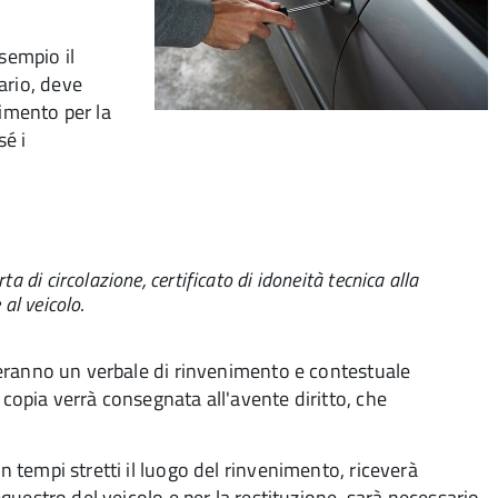
esempio il
ario, deve
nimento per la
sé i
a di circolazione, certificato di idoneità tecnica alla
 al veicolo
.
digeranno un verbale di rinvenimento e contestuale
 copia verrà consegnata all'avente diritto, che
n tempi stretti il luogo del rinvenimento, riceverà
sequestro del veicolo e per la restituzione sarà necessario