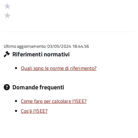
su
stelle
3
Valuta
5
su
stelle
2
Valuta
5
su
stelle
1
5
su
stelle
5
su
5
Ultimo aggiornamento: 03/05/2024 18:44.56
Riferimenti normativi
Quali sono le norme di riferimento?
Domande frequenti
Come fare per calcolare l'ISEE?
Cos'è l'ISEE?