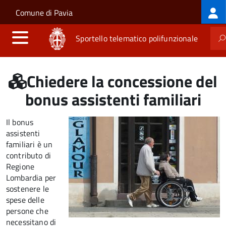
Log
Salta al contenuto principale
Skip to site navigation
Comune di Pavia
me
Sportello telematico polifunzionale
Chiedere la concessione del
bonus assistenti familiari
Il bonus
assistenti
familiari è un
contributo di
Regione
Lombardia per
sostenere le
spese delle
persone che
necessitano di