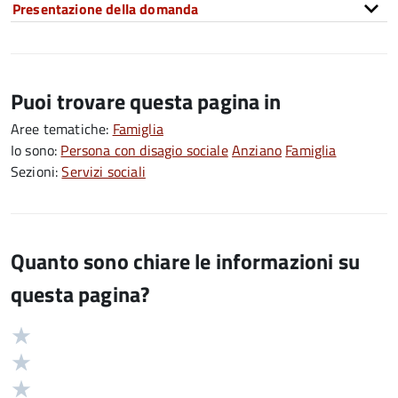
Presentazione della domanda
Puoi trovare questa pagina in
Aree tematiche:
Famiglia
Io sono:
Persona con disagio sociale
Anziano
Famiglia
Sezioni:
Servizi sociali
Quanto sono chiare le informazioni su
questa pagina?
Valuta
Valutazione
5
Valuta
stelle
4
Valuta