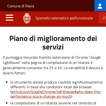
Log
Salta al contenuto principale
Skip to site navigation
Comune di Pavia
me
Sportello telematico polifunzionale
Piano di miglioramento dei
servizi
Il punteggio misurato tramite estensione di Chrome “
Google
Lighthouse
” nella pagina di compilazione di un’istanza è
generalmente compreso tra 25 e 45. La variabilità è dovuta a
diversi fattori:
lo strumento stesso produce risultati significativamente
differenti in base alle condizioni locali del browser
(
github.com/GoogleChrome/lighthouse#why-does-the-
performance-score-change-so-much
)
la compilazione di un’istanza avviene nel contesto di