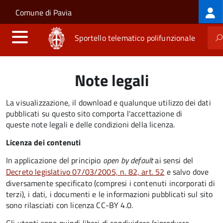
Log
Salta al contenuto principale
Skip to site navigation
Comune di Pavia
me
Sportello telematico polifunzionale
Note legali
La visualizzazione, il download e qualunque utilizzo dei dati
pubblicati su questo sito comporta l'accettazione di
queste note legali e delle condizioni della licenza.
Licenza dei contenuti
In applicazione del principio
open by default
ai sensi del
Decreto legislativo 07/03/2005, n. 82, art. 52
e salvo dove
diversamente specificato (compresi i contenuti incorporati di
terzi), i dati, i documenti e le informazioni pubblicati sul sito
sono rilasciati con licenza CC-BY 4.0.