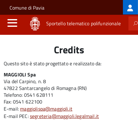
Log
Salta al contenuto principale
Skip to site navigation
Comune di Pavia
me
Sportello telematico polifunzionale
Credits
Questo sito è stato progettato e realizzato da:
MAGGIOLI Spa
Via del Carpino, n. 8
47822 Santarcangelo di Romagna (RN)
Telefono: 0541 628111
Fax: 0541 622100
E-mail:
maggiolispa@maggioli.it
E-mail PEC:
segreteria@maggioli.legalmail.it