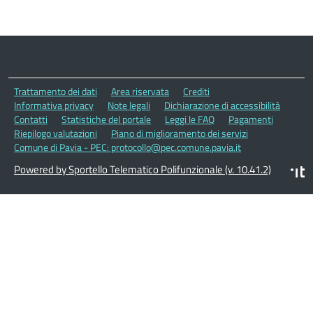
Trattamento dei dati
Area riservata
Crediti
Informativa privacy
Note legali
Dichiarazione di accessibilità
Contatti
Statistiche del portale
Leggi le FAQ
Pagamenti
Riepilogo valutazioni
Piano di miglioramento dei servizi
Comune di Pavia - PEC: protocollo@pec.comune.pavia.it
Powered by Sportello Telematico Polifunzionale (v. 10.41.2)