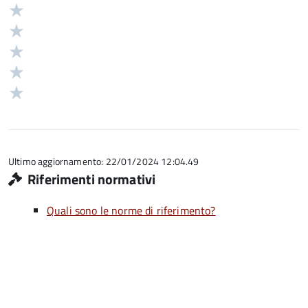
Valuta
Valutazione
5
Valuta
stelle
4
Valuta
su
stelle
3
Valuta
5
su
stelle
2
Valuta
5
su
stelle
1
5
su
stelle
5
su
5
Ultimo aggiornamento: 22/01/2024 12:04.49
Riferimenti normativi
Quali sono le norme di riferimento?