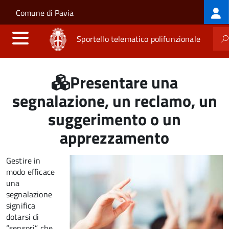
Log
Salta al contenuto principale
Skip to site navigation
Comune di Pavia
me
Sportello telematico polifunzionale
Presentare una
segnalazione, un reclamo, un
suggerimento o un
apprezzamento
Gestire in
modo efficace
una
segnalazione
significa
dotarsi di
“sensori” che