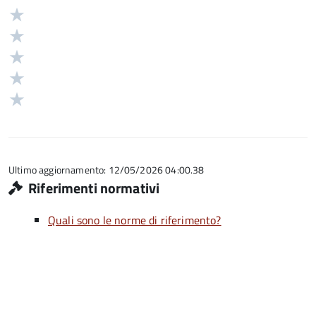
Valuta
Valutazione
5
Valuta
stelle
4
Valuta
su
stelle
3
Valuta
5
su
stelle
2
Valuta
5
su
stelle
1
5
su
stelle
5
su
5
Ultimo aggiornamento: 12/05/2026 04:00.38
Riferimenti normativi
Quali sono le norme di riferimento?