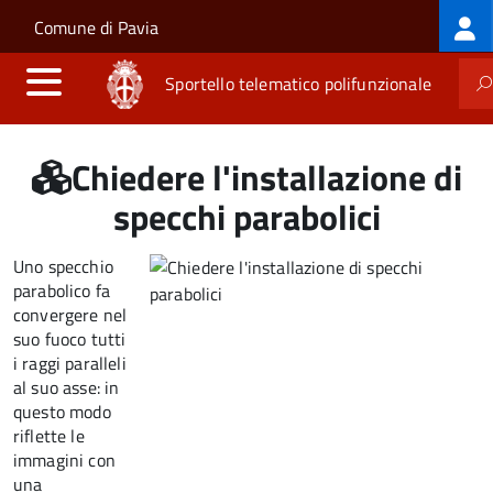
Log
Salta al contenuto principale
Skip to site navigation
Comune di Pavia
me
Sportello telematico polifunzionale
Chiedere l'installazione di
specchi parabolici
Uno specchio
parabolico fa
convergere nel
suo fuoco tutti
i raggi paralleli
al suo asse: in
questo modo
riflette le
immagini con
una