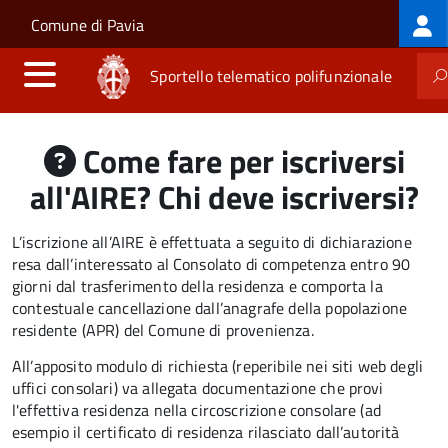
Log
Salta al contenuto principale
Skip to site navigation
Comune di Pavia
me
Sportello telematico polifunzionale
Come fare per iscriversi
all'AIRE? Chi deve iscriversi?
L’iscrizione all’AIRE è effettuata a seguito di dichiarazione
resa dall’interessato al
Consolato di competenza
entro
90
giorni
dal
trasferimento della residenza
e comporta la
contestuale cancellazione dall’anagrafe della popolazione
residente (APR) del Comune di provenienza.
All’apposito modulo di richiesta (reperibile nei siti web degli
uffici consolari) va allegata documentazione che provi
l'effettiva residenza nella circoscrizione consolare (ad
esempio il certificato di residenza rilasciato dall’autorità