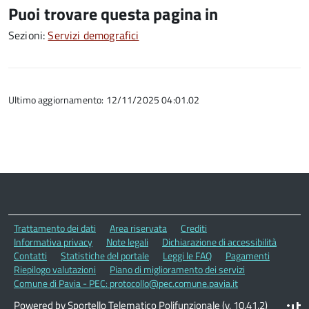
Puoi trovare questa pagina in
Sezioni:
Servizi demografici
Ultimo aggiornamento: 12/11/2025 04:01.02
Trattamento dei dati
Area riservata
Crediti
Informativa privacy
Note legali
Dichiarazione di accessibilità
Contatti
Statistiche del portale
Leggi le FAQ
Pagamenti
Riepilogo valutazioni
Piano di miglioramento dei servizi
Comune di Pavia - PEC: protocollo@pec.comune.pavia.it
Powered by Sportello Telematico Polifunzionale (v. 10.41.2)