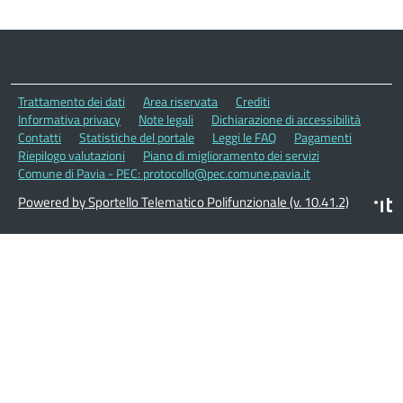
Trattamento dei dati
Area riservata
Crediti
Informativa privacy
Note legali
Dichiarazione di accessibilità
Contatti
Statistiche del portale
Leggi le FAQ
Pagamenti
Riepilogo valutazioni
Piano di miglioramento dei servizi
Comune di Pavia - PEC: protocollo@pec.comune.pavia.it
Powered by Sportello Telematico Polifunzionale (v. 10.41.2)