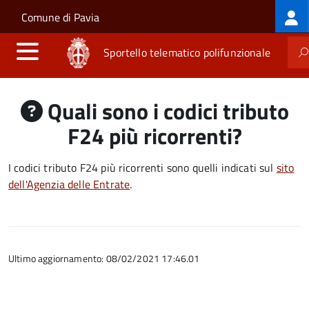
Log
Salta al contenuto principale
Skip to site navigation
Comune di Pavia
me
Sportello telematico polifunzionale
Quali sono i codici tributo
F24 più ricorrenti?
I codici tributo F24 più ricorrenti sono quelli indicati sul
sito
dell'Agenzia delle Entrate
.
Ultimo aggiornamento: 08/02/2021 17:46.01