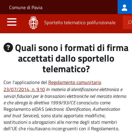
Log
Salta al contenuto principale
Skip to site navigation
Comune di Pavia
me
Sportello telematico polifunzionale
Quali sono i formati di firma
accettati dallo sportello
telematico?
Con l'applicazione del
Regolamento comunitario
23/07/2014, n. 910
In materia di identificazione elettronica e
servizi fiduciari per le transazioni elettroniche nel mercato interno
e che abroga la direttiva 1999/93/CE
conosciuto come
Regolamento eIDAS (
electronic IDentification, Authentication
and trust Services
), sono state apportate modifiche,
sostituzioni o abrogazioni alle norme degli stati membri
dell'UE che risultavano incongruenti con il Regolamento.