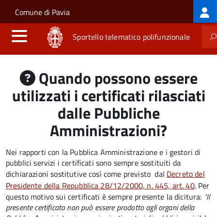
Log
Salta al contenuto principale
Skip to site navigation
Comune di Pavia
me
Sportello telematico polifunzionale
Quando possono essere
utilizzati i certificati rilasciati
dalle Pubbliche
Amministrazioni?
Nei rapporti con la Pubblica Amministrazione e i gestori di
pubblici servizi i certificati sono sempre sostituiti da
dichiarazioni sostitutive così come previsto dal
Decreto del
Presidente della Repubblica 28/12/2000, n. 445, art. 40
. Per
questo motivo sui certificati è sempre presente la dicitura:
"Il
presente certificato non può essere prodotto agli organi della