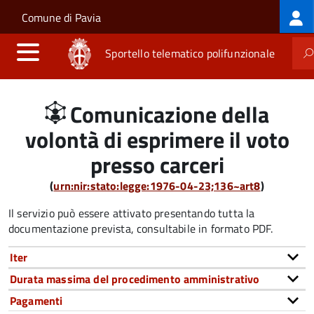
Log
Salta al contenuto principale
Skip to site navigation
Comune di Pavia
me
Sportello telematico polifunzionale
Comunicazione della
volontà di esprimere il voto
presso carceri
(
urn:nir:stato:legge:1976-04-23;136~art8
)
Il servizio può essere attivato presentando tutta la
documentazione prevista, consultabile in formato PDF.
Iter
Durata massima del procedimento amministrativo
Pagamenti