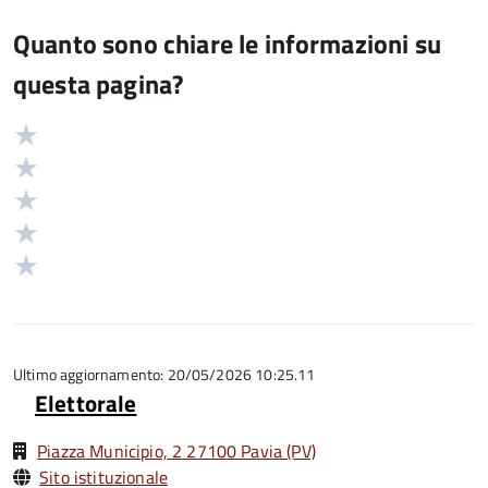
Quanto sono chiare le informazioni su
questa pagina?
Valuta
Valutazione
5
Valuta
stelle
4
Valuta
su
stelle
3
Valuta
5
su
stelle
2
Valuta
5
su
stelle
1
5
su
stelle
5
su
5
Ultimo aggiornamento: 20/05/2026 10:25.11
Elettorale
Piazza Municipio, 2 27100 Pavia (PV)
Sito istituzionale