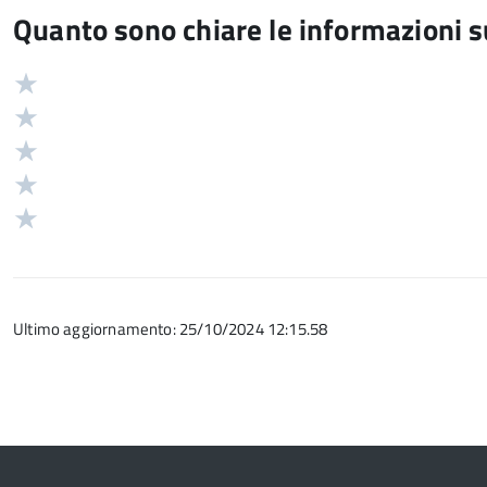
Quanto sono chiare le informazioni 
Valuta
Valutazione
5
Valuta
stelle
4
Valuta
su
stelle
3
Valuta
5
su
stelle
2
Valuta
5
su
stelle
1
5
su
stelle
5
su
Ultimo aggiornamento: 25/10/2024 12:15.58
5