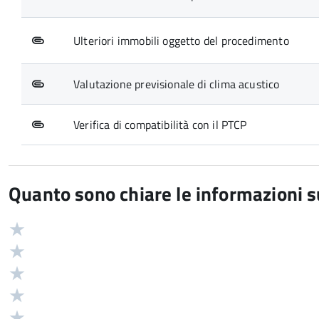
Ulteriori immobili oggetto del procedimento
Valutazione previsionale di clima acustico
Verifica di compatibilità con il PTCP
Quanto sono chiare le informazioni 
Valuta
Valutazione
5
Valuta
stelle
4
Valuta
su
stelle
3
Valuta
5
su
stelle
2
Valuta