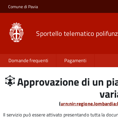
Salta al contenuto principale
Skip to site navigation
Comune di Pavia
Sportello telematico polifunz
Domande frequenti
Pagamenti
Approvazione di un pia
var
(
urn:nir:regione.lombardia
Il servizio può essere attivato presentando tutta la doc