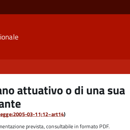
ionale
no attuativo o di una sua
iante
:legge:2005-03-11;12~art14
)
umentazione prevista, consultabile in formato PDF.