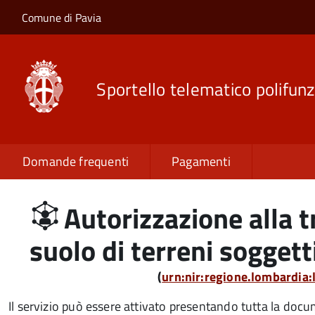
Salta al contenuto principale
Skip to site navigation
Comune di Pavia
Sportello telematico polifunz
Domande frequenti
Pagamenti
Autorizzazione alla 
suolo di terreni soggett
(
urn:nir:regione.lombardia
Il servizio può essere attivato presentando tutta la doc