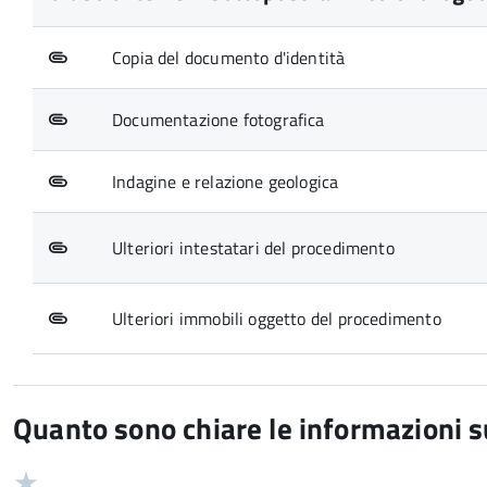
Copia del documento d'identità
Documentazione fotografica
Indagine e relazione geologica
Ulteriori intestatari del procedimento
Ulteriori immobili oggetto del procedimento
Quanto sono chiare le informazioni 
Valuta
Valutazione