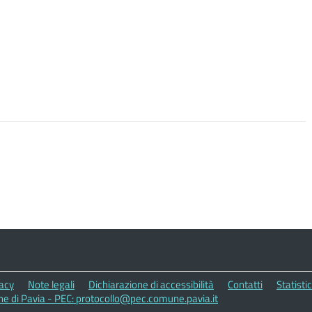
vacy
Note legali
Dichiarazione di accessibilità
Contatti
Statisti
 di Pavia - PEC: protocollo@pec.comune.pavia.it