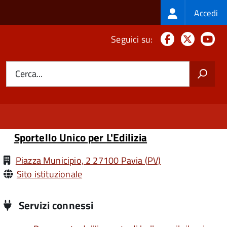
Login
Accedi
menu
Facebook
X
Yo
Seguici su:
Cerca...
Sportello Unico per L'Edilizia
Piazza Municipio, 2 27100 Pavia (PV)
Sito istituzionale
Servizi connessi