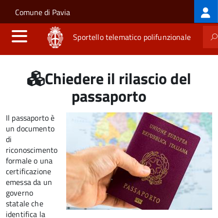
Log
Salta al contenuto principale
Skip to site navigation
Comune di Pavia
me
Sportello telematico polifunzionale
Chiedere il rilascio del
passaporto
Il passaporto è
un documento
di
riconoscimento
formale o una
certificazione
emessa da un
governo
statale che
identifica la