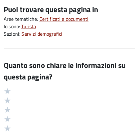
Puoi trovare questa pagina in
Aree tematiche:
Certificati e documenti
Io sono:
Turista
Sezioni:
Servizi demografici
Quanto sono chiare le informazioni su
questa pagina?
Valuta
Valutazione
5
Valuta
stelle
4
Valuta
su
stelle
3
Valuta
5
su
stelle
2
Valuta
5
su
stelle
1