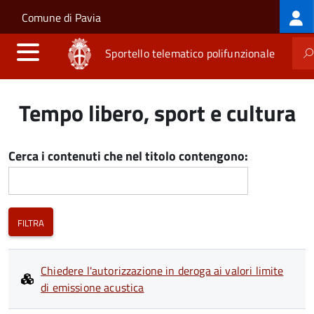
Log
Salta al contenuto principale
Skip to site navigation
Comune di Pavia
me
Sportello telematico polifunzionale
Tempo libero, sport e cultura
Cerca i contenuti che nel titolo contengono:
Chiedere l'autorizzazione in deroga ai valori limite
di emissione acustica